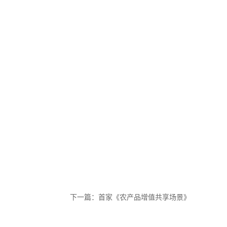
下一篇：首家《农产品增值共享场景》