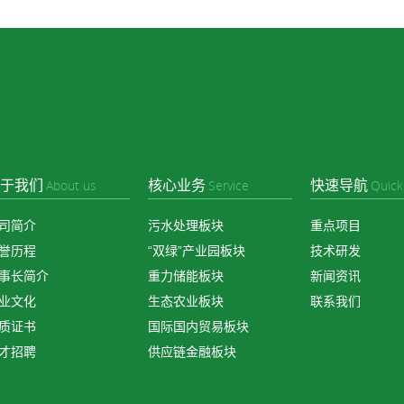
About us
Service
Quic
于我们
核心业务
快速导航
司简介
污水处理板块
重点项目
誉历程
“双绿”产业园板块
技术研发
事长简介
重力储能板块
新闻资讯
业文化
生态农业板块
联系我们
质证书
国际国内贸易板块
才招聘
供应链金融板块