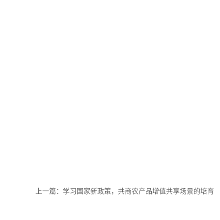
上一篇：学习国家新政策，共商农产品增值共享场景的培育