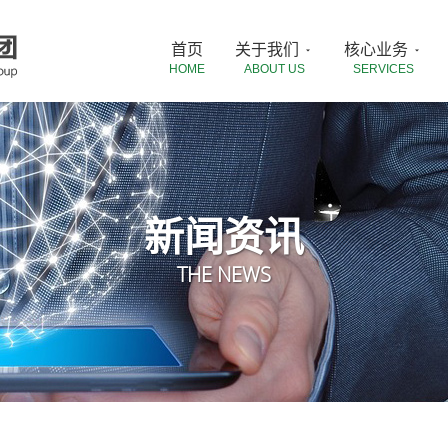
首页
关于我们
核心业务


HOME
ABOUT US
SERVICES
新闻资讯
THE NEWS