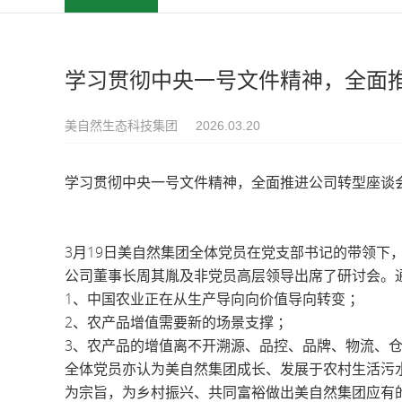
学习贯彻中央一号文件精神，全面
美自然生态科技集团
2026.03.20
学习贯彻中央一号文件精神，全面推进公司转型座谈
3月19日美自然集团全体党员在党支部书记的带领下
公司董事长周其胤及非党员高层领导出席了研讨会。
1、中国农业正在从生产导向向价值导向转变 ；
2、农产品增值需要新的场景支撑 ；
3、农产品的增值离不开溯源、品控、品牌、物流、
全体党员亦认为美自然集团成长、发展于农村生活污
为宗旨，为乡村振兴、共同富裕做出美自然集团应有