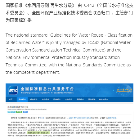
国家标准《水回用导则 再生水分级》 由TC442（全国节水标准化技
术委员会）、全国环保产业标准化技术委员会联合归口 ，主管部门
为国家标准委。
The national standard "Guidelines for Water Reuse - Classification
of Reclaimed Water" is jointly managed by TC442 (National Water
Conservation Standardization Technical Committee) and the
National Environmental Protection Industry Standardization
Technical Committee, with the National Standards Committee as
the competent department.